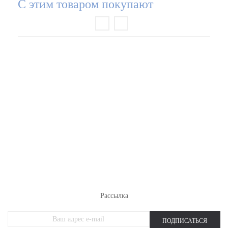
С этим товаром покупают
РАСПРОДАЖА ТРИКОТАЖА
НОВИНКИ
ЖЕНСКИЙ ТРИКОТАЖ
МУЖСКОЙ ТРИКОТАЖ
ОДЕЖДА БОЛЬШИХ РАЗМЕРОВ
СПОРТИВНАЯ ОДЕЖДА
Рассылка
ПОДПИСАТЬСЯ