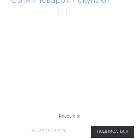
С этим товаром покупают
РАСПРОДАЖА ТРИКОТАЖА
НОВИНКИ
ЖЕНСКИЙ ТРИКОТАЖ
МУЖСКОЙ ТРИКОТАЖ
ОДЕЖДА БОЛЬШИХ РАЗМЕРОВ
СПОРТИВНАЯ ОДЕЖДА
Рассылка
ПОДПИСАТЬСЯ